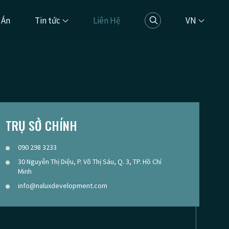
 Án
Tin tức
Liên Hệ
VN
TRỤ SỞ CHÍNH
090 298 3233
30 Nguyễn Thị Diệu, P. Võ Thị Sáu, Q. 3, TP. Hồ Chí
Minh
info@naluxdevelopment.com