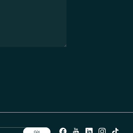
facebook
youtube
linkedin
instagram
tiktok
Gửi