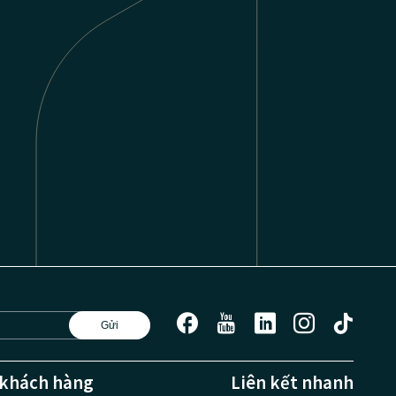
facebook
youtube
linkedin
instagram
tiktok
Gửi
 khách hàng
Liên kết nhanh